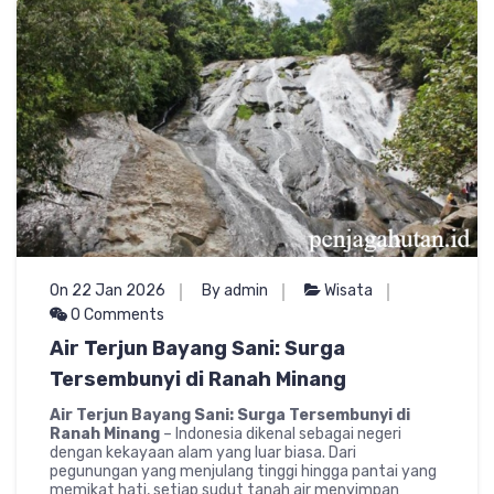
On 22 Jan 2026
By admin
Wisata
0 Comments
Air Terjun Bayang Sani: Surga
Tersembunyi di Ranah Minang
Air Terjun Bayang Sani: Surga Tersembunyi di
Ranah Minang
– Indonesia dikenal sebagai negeri
dengan kekayaan alam yang luar biasa. Dari
pegunungan yang menjulang tinggi hingga pantai yang
memikat hati, setiap sudut tanah air menyimpan