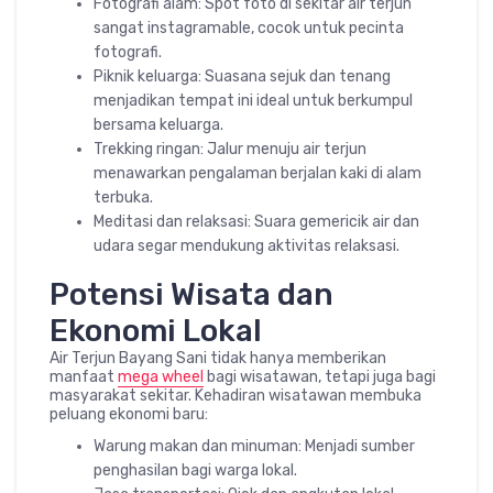
Fotografi alam: Spot foto di sekitar air terjun
sangat instagramable, cocok untuk pecinta
fotografi.
Piknik keluarga: Suasana sejuk dan tenang
menjadikan tempat ini ideal untuk berkumpul
bersama keluarga.
Trekking ringan: Jalur menuju air terjun
menawarkan pengalaman berjalan kaki di alam
terbuka.
Meditasi dan relaksasi: Suara gemericik air dan
udara segar mendukung aktivitas relaksasi.
Potensi Wisata dan
Ekonomi Lokal
Air Terjun Bayang Sani tidak hanya memberikan
manfaat
mega wheel
bagi wisatawan, tetapi juga bagi
masyarakat sekitar. Kehadiran wisatawan membuka
peluang ekonomi baru:
Warung makan dan minuman: Menjadi sumber
penghasilan bagi warga lokal.