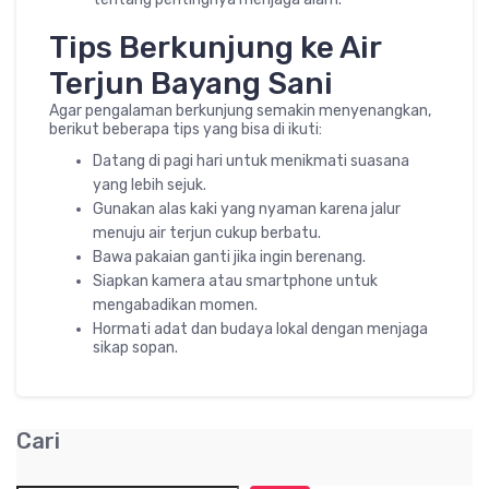
Tips Berkunjung ke Air
Terjun Bayang Sani
Agar pengalaman berkunjung semakin menyenangkan,
berikut beberapa tips yang bisa di ikuti:
Datang di pagi hari untuk menikmati suasana
yang lebih sejuk.
Gunakan alas kaki yang nyaman karena jalur
menuju air terjun cukup berbatu.
Bawa pakaian ganti jika ingin berenang.
Siapkan kamera atau smartphone untuk
mengabadikan momen.
Hormati adat dan budaya lokal dengan menjaga
sikap sopan.
Cari