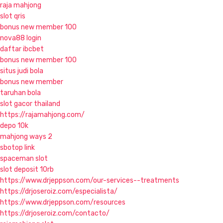
raja mahjong
slot qris
bonus new member 100
nova88 login
daftar ibcbet
bonus new member 100
situs judi bola
bonus new member
taruhan bola
slot gacor thailand
https://rajamahjong.com/
depo 10k
mahjong ways 2
sbotop link
spaceman slot
slot deposit 10rb
https://www.drjeppson.com/our-services--treatments
https://drjoseroiz.com/especialista/
https://www.drjeppson.com/resources
https://drjoseroiz.com/contacto/