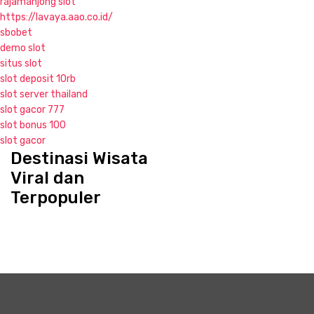
rajamahjong slot
https://lavaya.aao.co.id/
sbobet
demo slot
situs slot
slot deposit 10rb
slot server thailand
slot gacor 777
slot bonus 100
slot gacor
Destinasi Wisata
S
k
Viral dan
i
Terpopuler
p
t
o
c
o
n
t
e