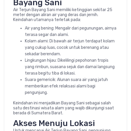
Bayang Sani
Air Terjun Bayang Sani memiliki ketinggian sekitar 25
meter dengan aliran air yang deras dan jernih.
Keindahan utamanya terletak pada:
Air yang bening: Mengalir dari pegunungan, airnya
terasa segar dan alami.
Kolam alami: Di bawah air terjun terdapat kolam
yang cukup luas, cocok untuk berenang atau
sekadar berendam.
Lingkungan hijau: Dikelilingi pepohonan tropis
yang rimbun, suasana sejuk dan damai langsung
terasa begitu tiba di lokasi.
Suara gemericik: Alunan suara air yang jatuh
memberikan efek relaksasi alami bagi
pengunjung.
Keindahan ini menjadikan Bayang Sani sebagai salah
satu destinasi wisata alam yang wajib dikunjungi saat
berada di Sumatera Barat.
Akses Menuju Lokasi
Untuk mencapai Air Terjun Bayang Sani, pengunjung