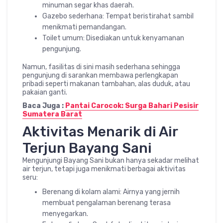
minuman segar khas daerah.
Gazebo sederhana: Tempat beristirahat sambil
menikmati pemandangan.
Toilet umum: Disediakan untuk kenyamanan
pengunjung.
Namun, fasilitas di sini masih sederhana sehingga
pengunjung di sarankan membawa perlengkapan
pribadi seperti makanan tambahan, alas duduk, atau
pakaian ganti.
Baca Juga :
Pantai Carocok: Surga Bahari Pesisir
Sumatera Barat
Aktivitas Menarik di Air
Terjun Bayang Sani
Mengunjungi Bayang Sani bukan hanya sekadar melihat
air terjun, tetapi juga menikmati berbagai aktivitas
seru:
Berenang di kolam alami: Airnya yang jernih
membuat pengalaman berenang terasa
menyegarkan.