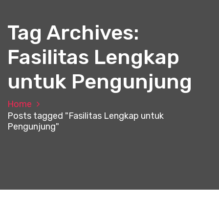
n
t
Tag Archives:
Fasilitas Lengkap
untuk Pengunjung
Home
Posts tagged "Fasilitas Lengkap untuk
Pengunjung"