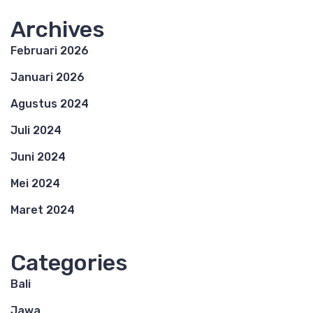
Archives
Februari 2026
Januari 2026
Agustus 2024
Juli 2024
Juni 2024
Mei 2024
Maret 2024
Categories
Bali
Jawa