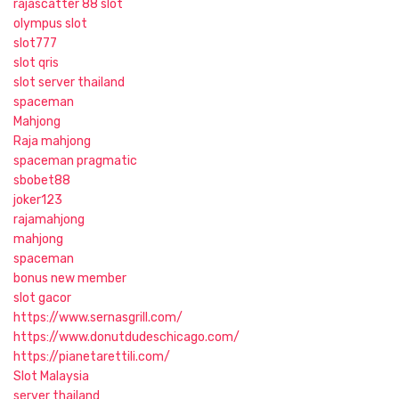
rajascatter 88 slot
olympus slot
slot777
slot qris
slot server thailand
spaceman
Mahjong
Raja mahjong
spaceman pragmatic
sbobet88
joker123
rajamahjong
mahjong
spaceman
bonus new member
slot gacor
https://www.sernasgrill.com/
https://www.donutdudeschicago.com/
https://pianetarettili.com/
Slot Malaysia
server thailand