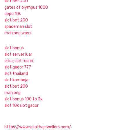
slot bet 200
gates of olympus 1000
depo 10k
slot bet 200
spaceman slot
mahjong ways
slot bonus
slot server luar
situs slot resmi
slot gacor 777
slot thailand
slot kamboja
slot bet 200
mahjong
slot bonus 100 to 3x
slot 10k
slot gacor
https://www.srilathajewellers.com/