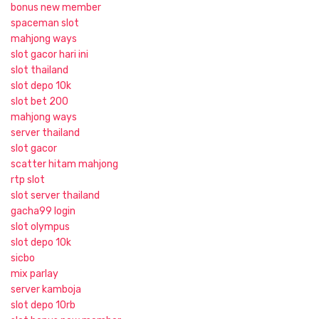
bonus new member
spaceman slot
mahjong ways
slot gacor hari ini
slot thailand
slot depo 10k
slot bet 200
mahjong ways
server thailand
slot gacor
scatter hitam mahjong
rtp slot
slot server thailand
gacha99 login
slot olympus
slot depo 10k
sicbo
mix parlay
server kamboja
slot depo 10rb