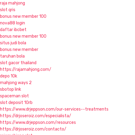
raja mahjong
slot qris
bonus new member 100
nova88 login
daftar ibcbet
bonus new member 100
situs judi bola
bonus new member
taruhan bola
slot gacor thailand
https://rajamahjong.com/
depo 10k
mahjong ways 2
sbotop link
spaceman slot
slot deposit 10rb
https://www.drjeppson.com/our-services--treatments
https://drjoseroiz.com/especialista/
https://www.drjeppson.com/resources
https://drjoseroiz.com/contacto/