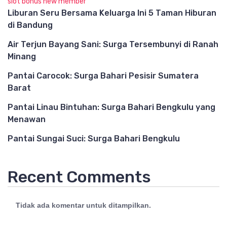
slot bonus new member
Liburan Seru Bersama Keluarga Ini 5 Taman Hiburan
di Bandung
Air Terjun Bayang Sani: Surga Tersembunyi di Ranah
Minang
Pantai Carocok: Surga Bahari Pesisir Sumatera
Barat
Pantai Linau Bintuhan: Surga Bahari Bengkulu yang
Menawan
Pantai Sungai Suci: Surga Bahari Bengkulu
Recent Comments
Tidak ada komentar untuk ditampilkan.