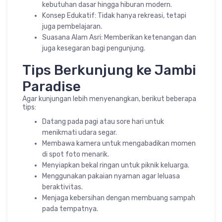
kebutuhan dasar hingga hiburan modern.
Konsep Edukatif: Tidak hanya rekreasi, tetapi
juga pembelajaran.
Suasana Alam Asri: Memberikan ketenangan dan
juga kesegaran bagi pengunjung.
Tips Berkunjung ke Jambi
Paradise
Agar kunjungan lebih menyenangkan, berikut beberapa
tips:
Datang pada pagi atau sore hari untuk
menikmati udara segar.
Membawa kamera untuk mengabadikan momen
di spot foto menarik.
Menyiapkan bekal ringan untuk piknik keluarga.
Menggunakan pakaian nyaman agar leluasa
beraktivitas.
Menjaga kebersihan dengan membuang sampah
pada tempatnya.