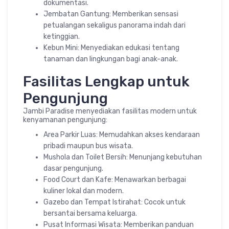
dokumentasi.
Jembatan Gantung: Memberikan sensasi
petualangan sekaligus panorama indah dari
ketinggian.
Kebun Mini: Menyediakan edukasi tentang
tanaman dan lingkungan bagi anak-anak.
Fasilitas Lengkap untuk
Pengunjung
Jambi Paradise menyediakan fasilitas modern untuk
kenyamanan pengunjung:
Area Parkir Luas: Memudahkan akses kendaraan
pribadi maupun bus wisata.
Mushola dan Toilet Bersih: Menunjang kebutuhan
dasar pengunjung.
Food Court dan Kafe: Menawarkan berbagai
kuliner lokal dan modern.
Gazebo dan Tempat Istirahat: Cocok untuk
bersantai bersama keluarga.
Pusat Informasi Wisata: Memberikan panduan