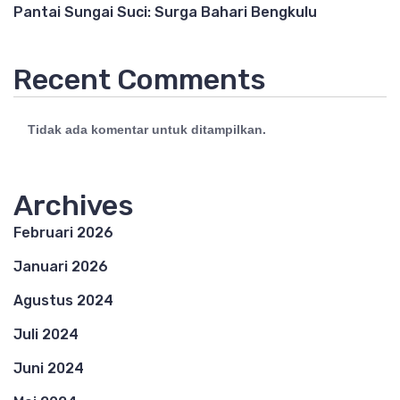
Pantai Sungai Suci: Surga Bahari Bengkulu
Recent Comments
Tidak ada komentar untuk ditampilkan.
Archives
Februari 2026
Januari 2026
Agustus 2024
Juli 2024
Juni 2024