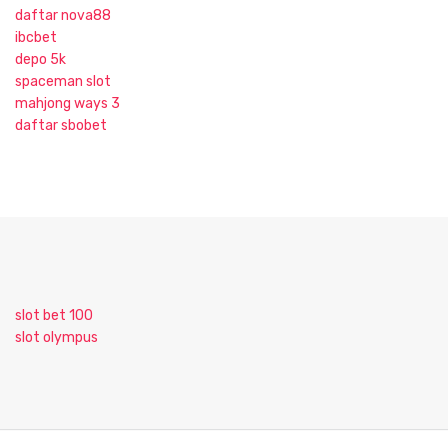
daftar nova88
ibcbet
depo 5k
spaceman slot
mahjong ways 3
daftar sbobet
slot bet 100
slot olympus