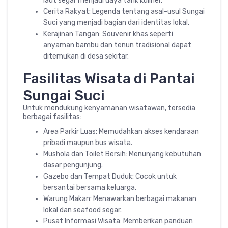
laut segar menjadi daya tarik kuliner.
Cerita Rakyat: Legenda tentang asal-usul Sungai
Suci yang menjadi bagian dari identitas lokal.
Kerajinan Tangan: Souvenir khas seperti
anyaman bambu dan tenun tradisional dapat
ditemukan di desa sekitar.
Fasilitas Wisata di Pantai
Sungai Suci
Untuk mendukung kenyamanan wisatawan, tersedia
berbagai fasilitas:
Area Parkir Luas: Memudahkan akses kendaraan
pribadi maupun bus wisata.
Mushola dan Toilet Bersih: Menunjang kebutuhan
dasar pengunjung.
Gazebo dan Tempat Duduk: Cocok untuk
bersantai bersama keluarga.
Warung Makan: Menawarkan berbagai makanan
lokal dan seafood segar.
Pusat Informasi Wisata: Memberikan panduan