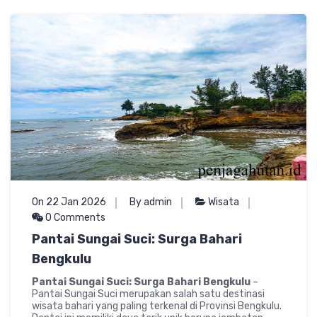
On 22 Jan 2026
By admin
Wisata
0 Comments
Pantai Sungai Suci: Surga Bahari
Bengkulu
Pantai Sungai Suci: Surga Bahari Bengkulu
–
Pantai Sungai Suci merupakan salah satu destinasi
wisata bahari yang paling terkenal di Provinsi Bengkulu.