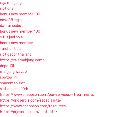
raja mahjong
slot qris
bonus new member 100
nova88 login
daftar ibcbet
bonus new member 100
situs judi bola
bonus new member
taruhan bola
slot gacor thailand
https://rajamahjong.com/
depo 10k
mahjong ways 2
sbotop link
spaceman slot
slot deposit 10rb
https://www.drjeppson.com/our-services--treatments
https://drjoseroiz.com/especialista/
https://www.drjeppson.com/resources
https://drjoseroiz.com/contacto/