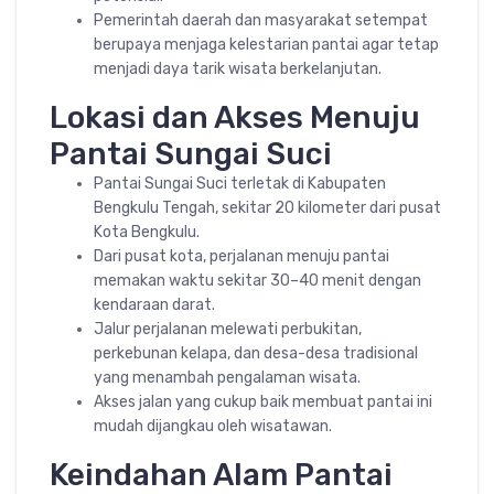
Pemerintah daerah dan masyarakat setempat
berupaya menjaga kelestarian pantai agar tetap
menjadi daya tarik wisata berkelanjutan.
Lokasi dan Akses Menuju
Pantai Sungai Suci
Pantai Sungai Suci terletak di Kabupaten
Bengkulu Tengah, sekitar 20 kilometer dari pusat
Kota Bengkulu.
Dari pusat kota, perjalanan menuju pantai
memakan waktu sekitar 30–40 menit dengan
kendaraan darat.
Jalur perjalanan melewati perbukitan,
perkebunan kelapa, dan desa-desa tradisional
yang menambah pengalaman wisata.
Akses jalan yang cukup baik membuat pantai ini
mudah dijangkau oleh wisatawan.
Keindahan Alam Pantai