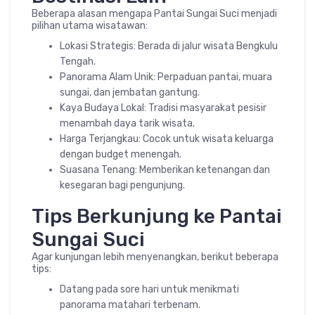
Beberapa alasan mengapa Pantai Sungai Suci menjadi
pilihan utama wisatawan:
Lokasi Strategis: Berada di jalur wisata Bengkulu
Tengah.
Panorama Alam Unik: Perpaduan pantai, muara
sungai, dan jembatan gantung.
Kaya Budaya Lokal: Tradisi masyarakat pesisir
menambah daya tarik wisata.
Harga Terjangkau: Cocok untuk wisata keluarga
dengan budget menengah.
Suasana Tenang: Memberikan ketenangan dan
kesegaran bagi pengunjung.
Tips Berkunjung ke Pantai
Sungai Suci
Agar kunjungan lebih menyenangkan, berikut beberapa
tips:
Datang pada sore hari untuk menikmati
panorama matahari terbenam.