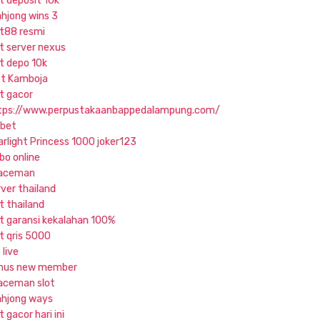
ot deposit 10k
hjong wins 3
ot88 resmi
ot server nexus
ot depo 10k
ot Kamboja
ot gacor
tps://www.perpustakaanbappedalampung.com/
cbet
arlight Princess 1000
joker123
bo online
aceman
rver thailand
t thailand
ot garansi kekalahan 100%
ot qris 5000
 live
nus new member
aceman slot
hjong ways
t gacor hari ini