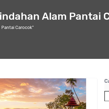
eindahan Alam Pantai 
 Pantai Carocok"
C