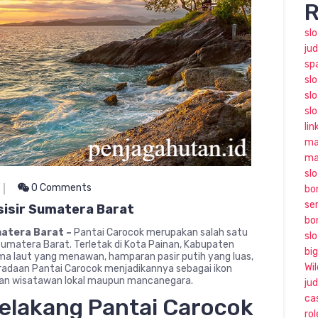
R
sl
jud
sp
sl
sl
slo
lin
ma
ma
sl
0 Comments
bo
se
sisir Sumatera Barat
bo
matera Barat –
Pantai Carocok merupakan salah satu
slo
 Sumatera Barat. Terletak di Kota Painan, Kabupaten
big
ama laut yang menawan, hamparan pasir putih yang luas,
Wi
adaan Pantai Carocok menjadikannya sebagai ikon
an wisatawan lokal maupun mancanegara.
jud
ca
Belakang Pantai Carocok
rol