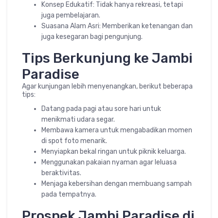
Konsep Edukatif: Tidak hanya rekreasi, tetapi
juga pembelajaran.
Suasana Alam Asri: Memberikan ketenangan dan
juga kesegaran bagi pengunjung.
Tips Berkunjung ke Jambi
Paradise
Agar kunjungan lebih menyenangkan, berikut beberapa
tips:
Datang pada pagi atau sore hari untuk
menikmati udara segar.
Membawa kamera untuk mengabadikan momen
di spot foto menarik.
Menyiapkan bekal ringan untuk piknik keluarga.
Menggunakan pakaian nyaman agar leluasa
beraktivitas.
Menjaga kebersihan dengan membuang sampah
pada tempatnya.
Prospek Jambi Paradise di