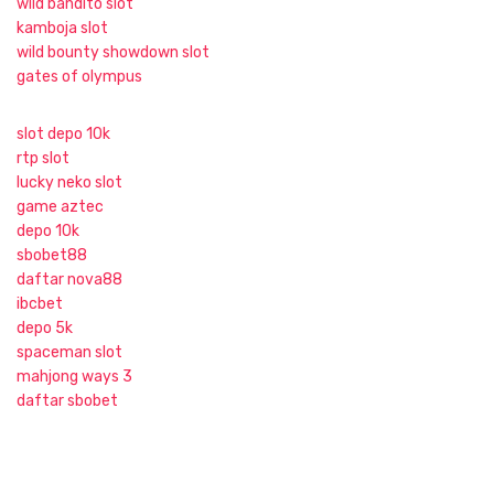
wild bandito slot
kamboja slot
wild bounty showdown slot
gates of olympus
slot depo 10k
rtp slot
lucky neko slot
game aztec
depo 10k
sbobet88
daftar nova88
ibcbet
depo 5k
spaceman slot
mahjong ways 3
daftar sbobet