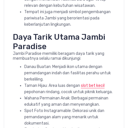
relevan dengan kebutuhan wisatawan.
Tempat ini juga menjadi simbol pengembangan
pariwisata Jambi yang berorientasi pada
keberlanjutan lingkungan.
Daya Tarik Utama Jambi
Paradise
Jambi Paradise memiliki beragam daya tarik yang
membuatnya selalu ramai dikunjungi:
Danau Buatan: Menjadi ikon utama dengan
pemandangan indah dan fasilitas perahu untuk
berkeliling.
Taman Hijau: Area luas dengan
slot bet kecil
pepohonan rindang, cocok untuk piknik keluarga.
Wahana Permainan Anak: Berbagai permainan
edukatif yang aman dan menyenangkan.
Spot Foto Instagramable: Dekorasi unik dan
pemandangan alam yang menarik untuk
dokumentasi.