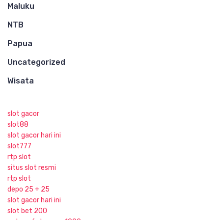
Maluku
NTB
Papua
Uncategorized
Wisata
slot gacor
slot88
slot gacor hari ini
slot777
rtp slot
situs slot resmi
rtp slot
depo 25 + 25
slot gacor hari ini
slot bet 200