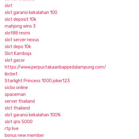
slot
slot garansi kekalahan 100
slot deposit 10k
mahjong wins 3
slot88 resmi
slot server nexus
slot depo 10k
Slot Kamboja
slot gacor
https://www.perpustakaanbappedalampung.com/
ibcbet
Starlight Princess 1000
joker123
sicbo online
spaceman
server thailand
slot thailand
slot garansi kekalahan 100%
slot qris 5000
rtp live
bonus new member