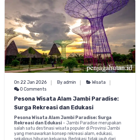
On 22 Jan 2026
By admin
Wisata
0 Comments
Pesona Wisata Alam Jambi Paradise:
Surga Rekreasi dan Edukasi
Pesona Wisata Alam Jambi Paradise: Surga
Rekreasi dan Edukasi
– Jambi Paradise merupakan
salah satu destinasi wisata populer di Provinsi Jambi
yang menawarkan konsep rekreasi alam, edukasi,
sekaligus hiburan keluarga. Berlokasi tidak jauh dari