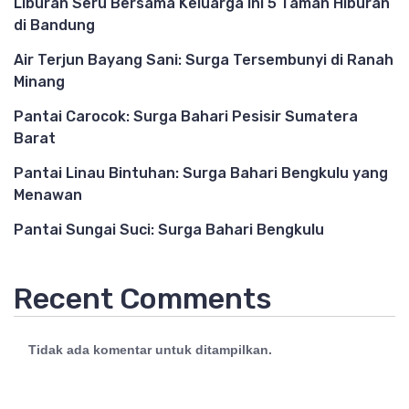
Liburan Seru Bersama Keluarga Ini 5 Taman Hiburan
di Bandung
Air Terjun Bayang Sani: Surga Tersembunyi di Ranah
Minang
Pantai Carocok: Surga Bahari Pesisir Sumatera
Barat
Pantai Linau Bintuhan: Surga Bahari Bengkulu yang
Menawan
Pantai Sungai Suci: Surga Bahari Bengkulu
Recent Comments
Tidak ada komentar untuk ditampilkan.