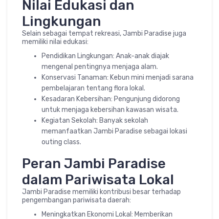
Nilai Edukasi dan
Lingkungan
Selain sebagai tempat rekreasi, Jambi Paradise juga
memiliki nilai edukasi:
Pendidikan Lingkungan: Anak-anak diajak
mengenal pentingnya menjaga alam.
Konservasi Tanaman: Kebun mini menjadi sarana
pembelajaran tentang flora lokal.
Kesadaran Kebersihan: Pengunjung didorong
untuk menjaga kebersihan kawasan wisata.
Kegiatan Sekolah: Banyak sekolah
memanfaatkan Jambi Paradise sebagai lokasi
outing class.
Peran Jambi Paradise
dalam Pariwisata Lokal
Jambi Paradise memiliki kontribusi besar terhadap
pengembangan pariwisata daerah:
Meningkatkan Ekonomi Lokal: Memberikan