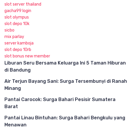
slot server thailand
gacha99 login
slot olympus
slot depo 10k
sicbo
mix parlay
server kamboja
slot depo 10rb
slot bonus new member
Liburan Seru Bersama Keluarga Ini 5 Taman Hiburan
di Bandung
Air Terjun Bayang Sani: Surga Tersembunyi di Ranah
Minang
Pantai Carocok: Surga Bahari Pesisir Sumatera
Barat
Pantai Linau Bintuhan: Surga Bahari Bengkulu yang
Menawan