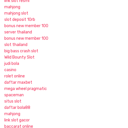
link slot resmi
mahjong
mahjong slot
slot deposit 10rb
bonus new member 100
server thailand
bonus new member 100
slot thailand
big bass crash slot
Wild Bounty Slot
judi bola
casino
rolet online
daftar maxbet
mega wheel pragmatic
spaceman
situs slot
daftar bola88
mahjong
link slot gacor
baccarat online