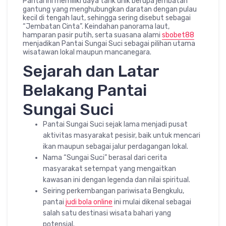
Pantai ini memiliki daya tarik unik berupa jembatan
gantung yang menghubungkan daratan dengan pulau
kecil di tengah laut, sehingga sering disebut sebagai
“Jembatan Cinta”. Keindahan panorama laut,
hamparan pasir putih, serta suasana alami
sbobet88
menjadikan Pantai Sungai Suci sebagai pilihan utama
wisatawan lokal maupun mancanegara.
Sejarah dan Latar
Belakang Pantai
Sungai Suci
Pantai Sungai Suci sejak lama menjadi pusat
aktivitas masyarakat pesisir, baik untuk mencari
ikan maupun sebagai jalur perdagangan lokal.
Nama “Sungai Suci” berasal dari cerita
masyarakat setempat yang mengaitkan
kawasan ini dengan legenda dan nilai spiritual.
Seiring perkembangan pariwisata Bengkulu,
pantai
judi bola online
ini mulai dikenal sebagai
salah satu destinasi wisata bahari yang
potensial.