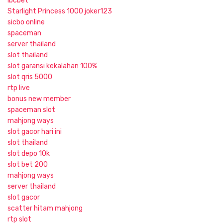
ibcbet
Starlight Princess 1000
joker123
sicbo online
spaceman
server thailand
slot thailand
slot garansi kekalahan 100%
slot qris 5000
rtp live
bonus new member
spaceman slot
mahjong ways
slot gacor hari ini
slot thailand
slot depo 10k
slot bet 200
mahjong ways
server thailand
slot gacor
scatter hitam mahjong
rtp slot