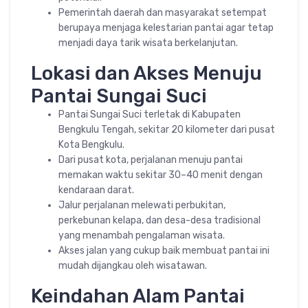
Pemerintah daerah dan masyarakat setempat
berupaya menjaga kelestarian pantai agar tetap
menjadi daya tarik wisata berkelanjutan.
Lokasi dan Akses Menuju
Pantai Sungai Suci
Pantai Sungai Suci terletak di Kabupaten
Bengkulu Tengah, sekitar 20 kilometer dari pusat
Kota Bengkulu.
Dari pusat kota, perjalanan menuju pantai
memakan waktu sekitar 30–40 menit dengan
kendaraan darat.
Jalur perjalanan melewati perbukitan,
perkebunan kelapa, dan desa-desa tradisional
yang menambah pengalaman wisata.
Akses jalan yang cukup baik membuat pantai ini
mudah dijangkau oleh wisatawan.
Keindahan Alam Pantai