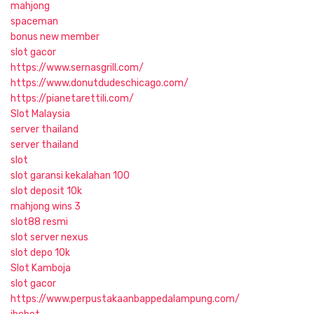
mahjong
spaceman
bonus new member
slot gacor
https://www.sernasgrill.com/
https://www.donutdudeschicago.com/
https://pianetarettili.com/
Slot Malaysia
server thailand
server thailand
slot
slot garansi kekalahan 100
slot deposit 10k
mahjong wins 3
slot88 resmi
slot server nexus
slot depo 10k
Slot Kamboja
slot gacor
https://www.perpustakaanbappedalampung.com/