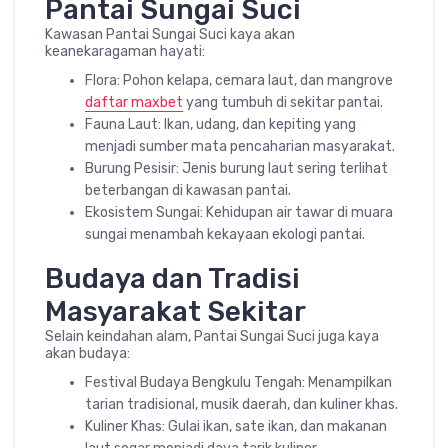
Pantai Sungai Suci
Kawasan Pantai Sungai Suci kaya akan
keanekaragaman hayati:
Flora: Pohon kelapa, cemara laut, dan mangrove
daftar maxbet
yang tumbuh di sekitar pantai.
Fauna Laut: Ikan, udang, dan kepiting yang
menjadi sumber mata pencaharian masyarakat.
Burung Pesisir: Jenis burung laut sering terlihat
beterbangan di kawasan pantai.
Ekosistem Sungai: Kehidupan air tawar di muara
sungai menambah kekayaan ekologi pantai.
Budaya dan Tradisi
Masyarakat Sekitar
Selain keindahan alam, Pantai Sungai Suci juga kaya
akan budaya:
Festival Budaya Bengkulu Tengah: Menampilkan
tarian tradisional, musik daerah, dan kuliner khas.
Kuliner Khas: Gulai ikan, sate ikan, dan makanan