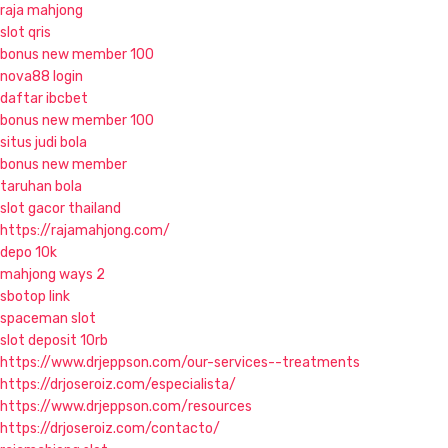
raja mahjong
slot qris
bonus new member 100
nova88 login
daftar ibcbet
bonus new member 100
situs judi bola
bonus new member
taruhan bola
slot gacor thailand
https://rajamahjong.com/
depo 10k
mahjong ways 2
sbotop link
spaceman slot
slot deposit 10rb
https://www.drjeppson.com/our-services--treatments
https://drjoseroiz.com/especialista/
https://www.drjeppson.com/resources
https://drjoseroiz.com/contacto/