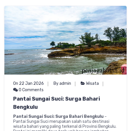
On 22 Jan 2026
By admin
Wisata
0 Comments
Pantai Sungai Suci: Surga Bahari
Bengkulu
Pantai Sungai Suci: Surga Bahari Bengkulu
–
Pantai Sungai Suci merupakan salah satu destinasi
wisata bahari yang paling terkenal di Provinsi Bengkulu.