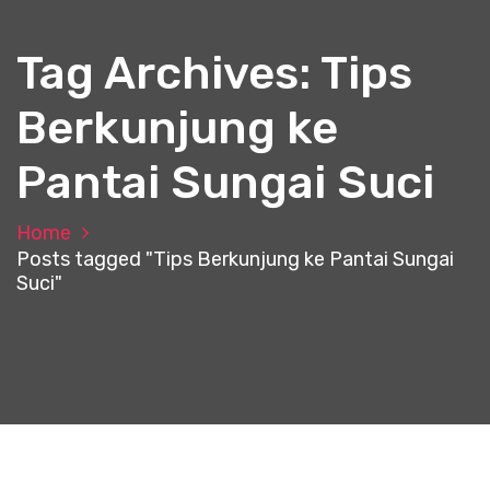
n
t
Tag Archives: Tips
Berkunjung ke
Pantai Sungai Suci
Home
Posts tagged "Tips Berkunjung ke Pantai Sungai
Suci"