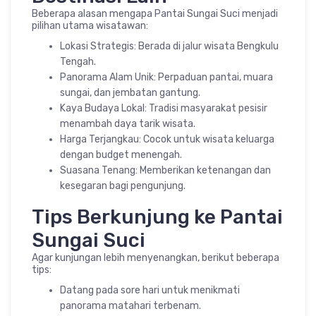
Beberapa alasan mengapa Pantai Sungai Suci menjadi
pilihan utama wisatawan:
Lokasi Strategis: Berada di jalur wisata Bengkulu
Tengah.
Panorama Alam Unik: Perpaduan pantai, muara
sungai, dan jembatan gantung.
Kaya Budaya Lokal: Tradisi masyarakat pesisir
menambah daya tarik wisata.
Harga Terjangkau: Cocok untuk wisata keluarga
dengan budget menengah.
Suasana Tenang: Memberikan ketenangan dan
kesegaran bagi pengunjung.
Tips Berkunjung ke Pantai
Sungai Suci
Agar kunjungan lebih menyenangkan, berikut beberapa
tips:
Datang pada sore hari untuk menikmati
panorama matahari terbenam.