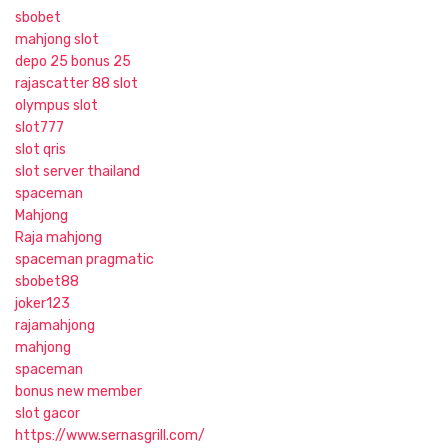
sbobet
mahjong slot
depo 25 bonus 25
rajascatter 88 slot
olympus slot
slot777
slot qris
slot server thailand
spaceman
Mahjong
Raja mahjong
spaceman pragmatic
sbobet88
joker123
rajamahjong
mahjong
spaceman
bonus new member
slot gacor
https://www.sernasgrill.com/