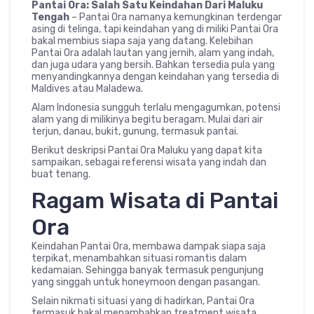
Pantai Ora: Salah Satu Keindahan Dari Maluku
Tengah
– Pantai Ora namanya kemungkinan terdengar
asing di telinga, tapi keindahan yang di miliki Pantai Ora
bakal membius siapa saja yang datang. Kelebihan
Pantai Ora adalah lautan yang jernih, alam yang indah,
dan juga udara yang bersih. Bahkan tersedia pula yang
menyandingkannya dengan keindahan yang tersedia di
Maldives atau Maladewa.
Alam Indonesia sungguh terlalu mengagumkan, potensi
alam yang di milikinya begitu beragam. Mulai dari air
terjun, danau, bukit, gunung, termasuk pantai.
Berikut deskripsi Pantai Ora Maluku yang dapat kita
sampaikan, sebagai referensi wisata yang indah dan
buat tenang.
Ragam Wisata di Pantai
Ora
Keindahan Pantai Ora, membawa dampak siapa saja
terpikat, menambahkan situasi romantis dalam
kedamaian. Sehingga banyak termasuk pengunjung
yang singgah untuk honeymoon dengan pasangan.
Selain nikmati situasi yang di hadirkan, Pantai Ora
termasuk bakal menambahkan treatment wisata