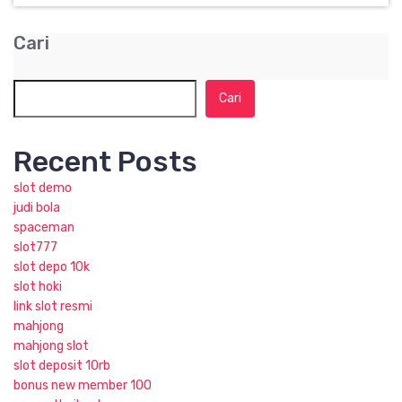
Cari
Cari
Recent Posts
slot demo
judi bola
spaceman
slot777
slot depo 10k
slot hoki
link slot resmi
mahjong
mahjong slot
slot deposit 10rb
bonus new member 100