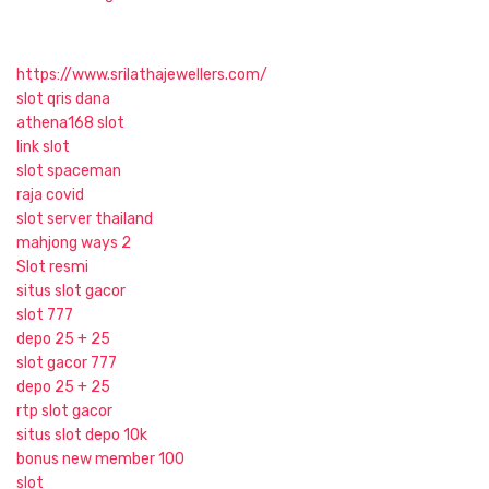
https://www.srilathajewellers.com/
slot qris dana
athena168 slot
link slot
slot spaceman
raja covid
slot server thailand
mahjong ways 2
Slot resmi
situs slot gacor
slot 777
depo 25 + 25
slot gacor 777
depo 25 + 25
rtp slot gacor
situs slot depo 10k
bonus new member 100
slot