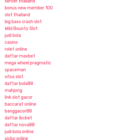
server thailand
bonus new member 100
slot thailand
big bass crash slot
Wild Bounty Slot
judi bola
casino
rolet online
daftar maxbet
mega wheel pragmatic
spaceman
situs slot
daftar bola88
mahjong
link slot gacor
baccarat online
banggacor88
daftar ibcbet
daftar nova88
judi bola online
sicbo online