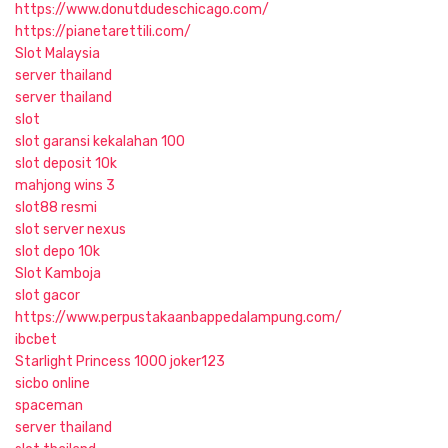
https://www.donutdudeschicago.com/
https://pianetarettili.com/
Slot Malaysia
server thailand
server thailand
slot
slot garansi kekalahan 100
slot deposit 10k
mahjong wins 3
slot88 resmi
slot server nexus
slot depo 10k
Slot Kamboja
slot gacor
https://www.perpustakaanbappedalampung.com/
ibcbet
Starlight Princess 1000
joker123
sicbo online
spaceman
server thailand