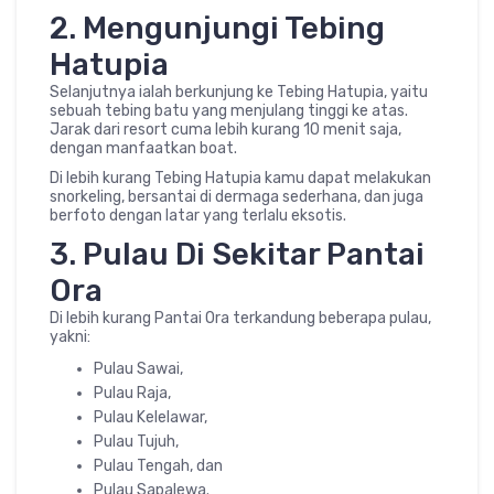
2. Mengunjungi Tebing
Hatupia
Selanjutnya ialah berkunjung ke Tebing Hatupia, yaitu
sebuah tebing batu yang menjulang tinggi ke atas.
Jarak dari resort cuma lebih kurang 10 menit saja,
dengan manfaatkan boat.
Di lebih kurang Tebing Hatupia kamu dapat melakukan
snorkeling, bersantai di dermaga sederhana, dan juga
berfoto dengan latar yang terlalu eksotis.
3. Pulau Di Sekitar Pantai
Ora
Di lebih kurang Pantai Ora terkandung beberapa pulau,
yakni:
Pulau Sawai,
Pulau Raja,
Pulau Kelelawar,
Pulau Tujuh,
Pulau Tengah, dan
Pulau Sapalewa.