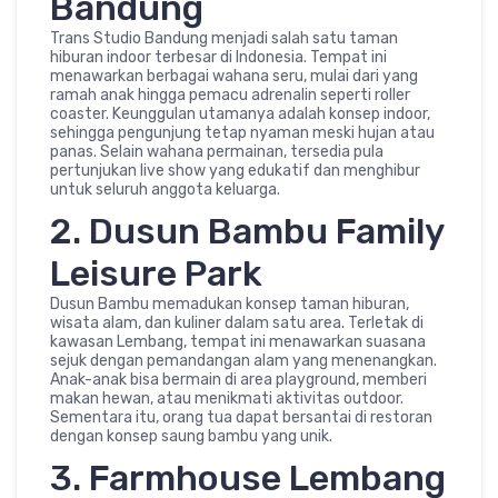
Bandung
Trans Studio Bandung menjadi salah satu taman
hiburan indoor terbesar di Indonesia. Tempat ini
menawarkan berbagai wahana seru, mulai dari yang
ramah anak hingga pemacu adrenalin seperti roller
coaster. Keunggulan utamanya adalah konsep indoor,
sehingga pengunjung tetap nyaman meski hujan atau
panas. Selain wahana permainan, tersedia pula
pertunjukan live show yang edukatif dan menghibur
untuk seluruh anggota keluarga.
2. Dusun Bambu Family
Leisure Park
Dusun Bambu memadukan konsep taman hiburan,
wisata alam, dan kuliner dalam satu area. Terletak di
kawasan Lembang, tempat ini menawarkan suasana
sejuk dengan pemandangan alam yang menenangkan.
Anak-anak bisa bermain di area playground, memberi
makan hewan, atau menikmati aktivitas outdoor.
Sementara itu, orang tua dapat bersantai di restoran
dengan konsep saung bambu yang unik.
3. Farmhouse Lembang