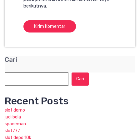
berikutnya.
Cari
Cari
Recent Posts
slot demo
judi bola
spaceman
slot777
slot depo 10k