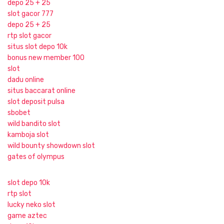
depo 25 + 25
slot gacor 777
depo 25 + 25
rtp slot gacor
situs slot depo 10k
bonus new member 100
slot
dadu online
situs baccarat online
slot deposit pulsa
sbobet
wild bandito slot
kamboja slot
wild bounty showdown slot
gates of olympus
slot depo 10k
rtp slot
lucky neko slot
game aztec