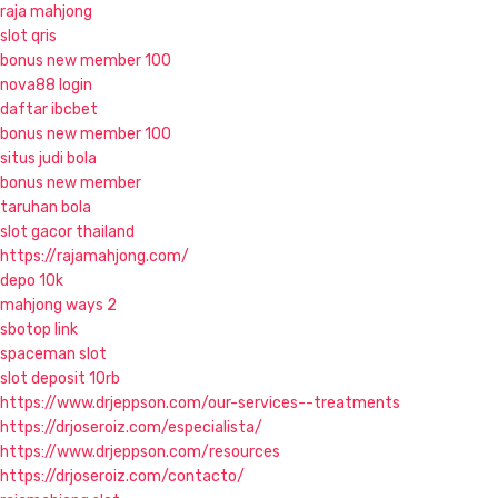
raja mahjong
slot qris
bonus new member 100
nova88 login
daftar ibcbet
bonus new member 100
situs judi bola
bonus new member
taruhan bola
slot gacor thailand
https://rajamahjong.com/
depo 10k
mahjong ways 2
sbotop link
spaceman slot
slot deposit 10rb
https://www.drjeppson.com/our-services--treatments
https://drjoseroiz.com/especialista/
https://www.drjeppson.com/resources
https://drjoseroiz.com/contacto/