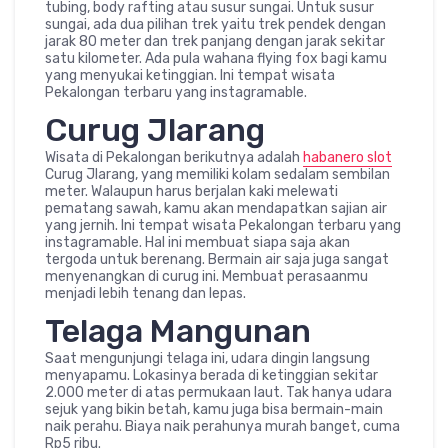
tubing, body rafting atau susur sungai. Untuk susur
sungai, ada dua pilihan trek yaitu trek pendek dengan
jarak 80 meter dan trek panjang dengan jarak sekitar
satu kilometer. Ada pula wahana flying fox bagi kamu
yang menyukai ketinggian. Ini tempat wisata
Pekalongan terbaru yang instagramable.
Curug Jlarang
Wisata di Pekalongan berikutnya adalah
habanero slot
Curug Jlarang, yang memiliki kolam sedalam sembilan
meter. Walaupun harus berjalan kaki melewati
pematang sawah, kamu akan mendapatkan sajian air
yang jernih. Ini tempat wisata Pekalongan terbaru yang
instagramable. Hal ini membuat siapa saja akan
tergoda untuk berenang. Bermain air saja juga sangat
menyenangkan di curug ini. Membuat perasaanmu
menjadi lebih tenang dan lepas.
Telaga Mangunan
Saat mengunjungi telaga ini, udara dingin langsung
menyapamu. Lokasinya berada di ketinggian sekitar
2.000 meter di atas permukaan laut. Tak hanya udara
sejuk yang bikin betah, kamu juga bisa bermain-main
naik perahu. Biaya naik perahunya murah banget, cuma
Rp5 ribu.