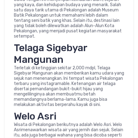
yang kaya, dan kehidupan budaya yang menarik. Salah
satu daya tarik utama di Pekalongan adalah Museum
Batik Pekalongan untuk memahami lebih dalam
tentang seni batik yang khas. Selain itu, destinasi lain
yang tidak boleh dilewatkan adalah Alun-Alun Kota
Pekalongan, yang menjadi pusat kegiatan masyarakat
setempat.
Telaga Sigebyar
Mangunan
Terletak di ketinggian sekitar 2,000 mdpl, Telaga
Sigebyar Mangunan akan memberikan kamu udara yang
sejuk nan menenangkan. Ini tempat wisata Pekalongan
terbaru yang instagramable. Ketenangan air telaga
disertai pemandangan bukit-bukit hijau yang
mengelilinginya akan membuatmu betah
memandangnya berlama-lama. Kamu juga bisa
melakukan aktivitas berperahu kayak di sini.
Welo Asri
Wisata di Pekalongan berikutnya adalah Welo Asri. Welo
Asrimenawarkan wisata air yang jernih dan sejuk. Selain
itu, ada juga berbagai wahana yang bisa dicoba seperti