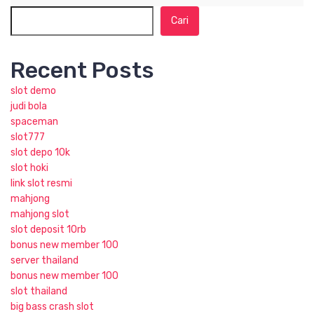
Cari
Recent Posts
slot demo
judi bola
spaceman
slot777
slot depo 10k
slot hoki
link slot resmi
mahjong
mahjong slot
slot deposit 10rb
bonus new member 100
server thailand
bonus new member 100
slot thailand
big bass crash slot