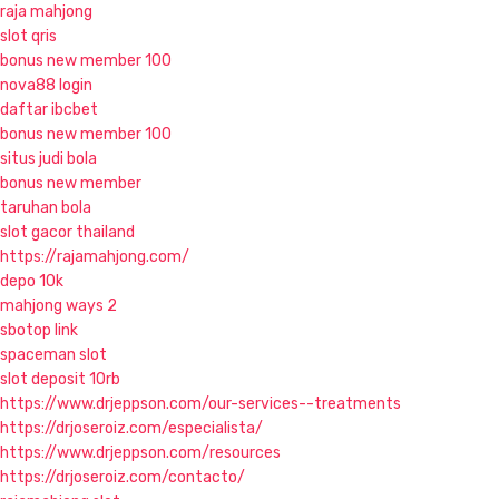
raja mahjong
slot qris
bonus new member 100
nova88 login
daftar ibcbet
bonus new member 100
situs judi bola
bonus new member
taruhan bola
slot gacor thailand
https://rajamahjong.com/
depo 10k
mahjong ways 2
sbotop link
spaceman slot
slot deposit 10rb
https://www.drjeppson.com/our-services--treatments
https://drjoseroiz.com/especialista/
https://www.drjeppson.com/resources
https://drjoseroiz.com/contacto/