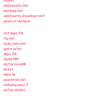
sbobet
wild bandito slot
kamboja slot
wild bounty showdown slot
gates of olympus
slot depo 10k
rtp slot
lucky neko slot
game aztec
depo 10k
sbobet88
daftar nova88
ibcbet
depo 5k
spaceman slot
mahjong ways 3
daftar sbobet