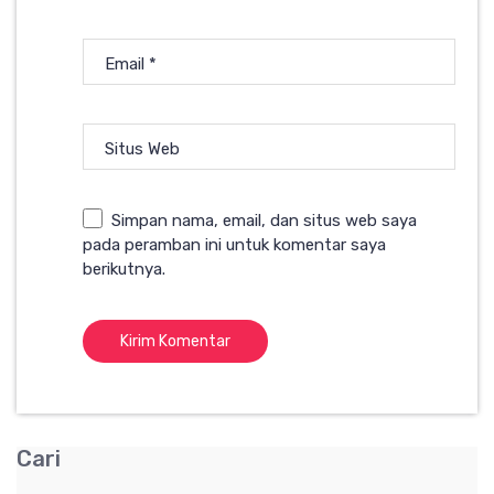
Email
*
Situs Web
Simpan nama, email, dan situs web saya
pada peramban ini untuk komentar saya
berikutnya.
Cari