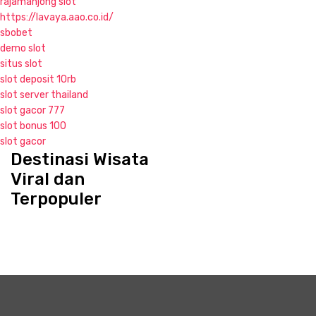
rajamahjong slot
https://lavaya.aao.co.id/
sbobet
demo slot
situs slot
slot deposit 10rb
slot server thailand
slot gacor 777
slot bonus 100
slot gacor
Destinasi Wisata
S
k
Viral dan
i
Terpopuler
p
t
o
c
o
n
t
e