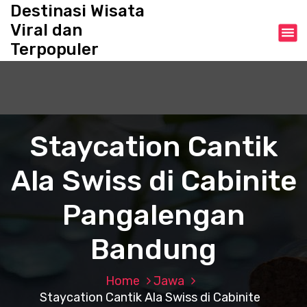
S
Destinasi Wisata
k
Viral dan
i
Terpopuler
p
t
o
c
o
n
Staycation Cantik
t
e
Ala Swiss di Cabinite
n
t
Pangalengan
Bandung
Home
Jawa
Staycation Cantik Ala Swiss di Cabinite