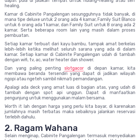
dapat pula di jadikan tempat untuk hulang-healing atau self
healing.
Kamar di Cabinite Pangalengan sesungguhnya tidak banyak, di
mana tipe deluxe untuk 2 orang ada 4 kamar, Family Suit Blanco
untuk 6 orang ada 1 kamar, dan Family Suit untuk 8 orang ada 2
kamar. Serta beberapa room lain yang masih dalam proses
pembuatan.
Setiap kamar terbuat dari kayu bambu, tampak amat berkelas
lebih-lebih ketika melihat seluruh sarana yang ada di dalam
kamar. Setiap kamar di Cabinite Pangalengan udah di tambah
dengan wifi, tv, ac, water heater dan shower.
Dan yang paling penting
slotgacor
di depan kamar, kita
membawa beranda tersendiri yang dapat di jadikan wilayah
ngopi atau ngeteh sambil nikmati pemandangan.
Apalagi ada deck yang amat luas di bagian atas, yang udah di
tambah dengan spot api unggun. Dapat di manfaatkan
pengunjung untuk menggunakan malam bersama.
Worth it lah dengan harga yang perlu kita bayar, di karenakan
jumlahnya masih terbatas maka sebaiknya jalankan reservasi
terlebih dahulu.
2. Ragam Wahana
Selain menginap, Cabinite Pangalengan termasuk menyediakan