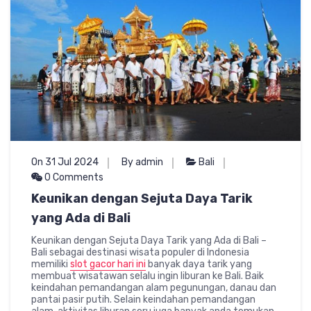
On 31 Jul 2024
By admin
Bali
0 Comments
Keunikan dengan Sejuta Daya Tarik
yang Ada di Bali
Keunikan dengan Sejuta Daya Tarik yang Ada di Bali –
Bali sebagai destinasi wisata populer di Indonesia
memiliki
slot gacor hari ini
banyak daya tarik yang
membuat wisatawan selalu ingin liburan ke Bali. Baik
keindahan pemandangan alam pegunungan, danau dan
pantai pasir putih. Selain keindahan pemandangan