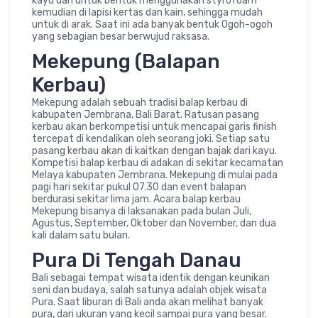
kayu dan untuk bentuk menggunakan styrofoam
kemudian di lapisi kertas dan kain, sehingga mudah
untuk di arak. Saat ini ada banyak bentuk Ogoh-ogoh
yang sebagian besar berwujud raksasa.
Mekepung (Balapan
Kerbau)
Mekepung adalah sebuah tradisi balap kerbau di
kabupaten Jembrana, Bali Barat. Ratusan pasang
kerbau akan berkompetisi untuk mencapai garis finish
tercepat di kendalikan oleh seorang joki. Setiap satu
pasang kerbau akan di kaitkan dengan bajak dari kayu.
Kompetisi balap kerbau di adakan di sekitar kecamatan
Melaya kabupaten Jembrana. Mekepung di mulai pada
pagi hari sekitar pukul 07.30 dan event balapan
berdurasi sekitar lima jam. Acara balap kerbau
Mekepung bisanya di laksanakan pada bulan Juli,
Agustus, September, Oktober dan November, dan dua
kali dalam satu bulan.
Pura Di Tengah Danau
Bali sebagai tempat wisata identik dengan keunikan
seni dan budaya, salah satunya adalah objek wisata
Pura. Saat liburan di Bali anda akan melihat banyak
pura, dari ukuran yang kecil sampai pura yang besar.