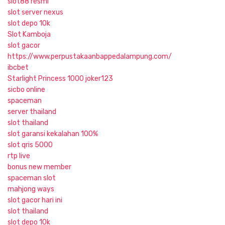
slot88 resmi
slot server nexus
slot depo 10k
Slot Kamboja
slot gacor
https://www.perpustakaanbappedalampung.com/
ibcbet
Starlight Princess 1000
joker123
sicbo online
spaceman
server thailand
slot thailand
slot garansi kekalahan 100%
slot qris 5000
rtp live
bonus new member
spaceman slot
mahjong ways
slot gacor hari ini
slot thailand
slot depo 10k