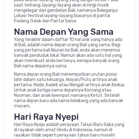
saat terbang, layang-layang akan di iringi musik
mengelegar dari gambelan Bali, namanya Baleganjur.
Lokasi festival layang-layang biasanya di pantai
Padang Galak dan Pantai Sanur.
Nama Depan Yang Sama
Yang terakhir dalam daftar 10 hal unik yang hanya ada
di Bali, adalah nama depan orang Bali yang sama. Bagi
yang pertama kali liburan ke Bali, anda akan menemui
banyak penduduk lokal. Namun akan ada satu hal yang
akan membuat anda bertanya, kenapa banyak orang
Bali nama depannya sama.
Nama depan orang Bali menempatkan urutan posisi
lahir dalam satu keluarga. Wayan/Putu artinya anak
pertama. Made, Kadek atau Nengah artinya anak Kedua.
Untuk anak ketiga nama depannya Komang atau
Nyoman, dan anak keempat namanya Ketut. Setelah
nama depan baru ada nama belakang yang ada banyak
macam.
Hari Raya Nyepi
Hari Raya Nyepi adalah perayaan Tahun Baru Saka yang
di rayakan oleh umat Hindu di Indonesia, namun di
rayakan tidak seperti perayaan tahun baru masehi