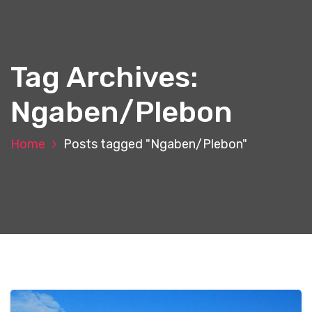
t
e
n
t
Tag Archives:
Ngaben/Plebon
Home
Posts tagged "Ngaben/Plebon"