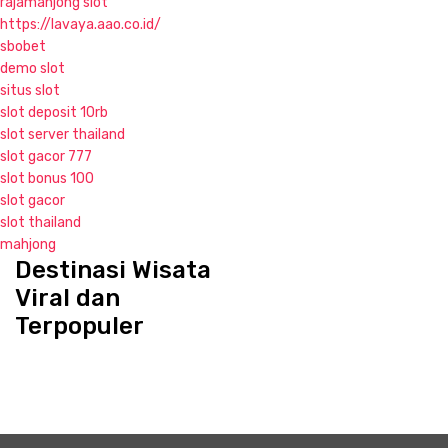
rajamahjong slot
https://lavaya.aao.co.id/
sbobet
demo slot
situs slot
slot deposit 10rb
slot server thailand
slot gacor 777
slot bonus 100
slot gacor
slot thailand
mahjong
Destinasi Wisata
S
k
Viral dan
i
Terpopuler
p
t
o
c
o
n