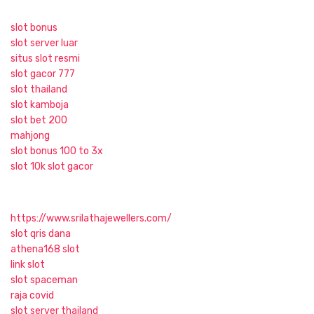
slot bonus
slot server luar
situs slot resmi
slot gacor 777
slot thailand
slot kamboja
slot bet 200
mahjong
slot bonus 100 to 3x
slot 10k
slot gacor
https://www.srilathajewellers.com/
slot qris dana
athena168 slot
link slot
slot spaceman
raja covid
slot server thailand