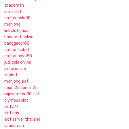
spaceman
situs slot
daftar bola88
mahjong
link slot gacor
baccarat online
banggacor88
daftar ibcbet
daftar nova88
judi bola online
sicbo online
sbobet
mahjong slot
depo 25 bonus 25
rajascatter 88 slot
olympus slot
slot777
slot qris
slot server thailand
spaceman