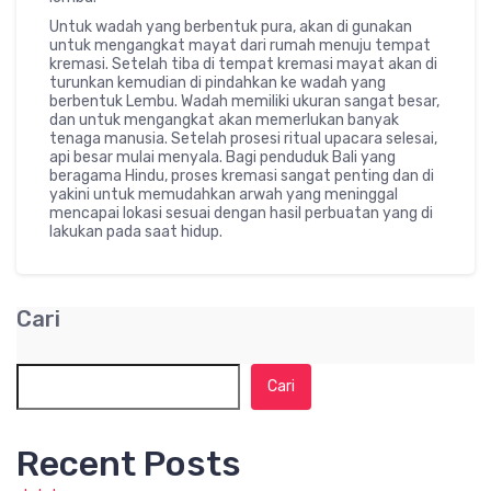
Untuk wadah yang berbentuk pura, akan di gunakan
untuk mengangkat mayat dari rumah menuju tempat
kremasi. Setelah tiba di tempat kremasi mayat akan di
turunkan kemudian di pindahkan ke wadah yang
berbentuk Lembu. Wadah memiliki ukuran sangat besar,
dan untuk mengangkat akan memerlukan banyak
tenaga manusia. Setelah prosesi ritual upacara selesai,
api besar mulai menyala. Bagi penduduk Bali yang
beragama Hindu, proses kremasi sangat penting dan di
yakini untuk memudahkan arwah yang meninggal
mencapai lokasi sesuai dengan hasil perbuatan yang di
lakukan pada saat hidup.
Cari
Cari
Recent Posts