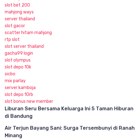
slot bet 200
mahjong ways
server thailand
slot gacor
scatter hitam mahjong
rtp slot
slot server thailand
gacha99 login
slot olympus
slot depo 10k
sicbo
mix parlay
server kamboja
slot depo 10rb
slot bonus new member
Liburan Seru Bersama Keluarga Ini 5 Taman Hiburan
di Bandung
Air Terjun Bayang Sani: Surga Tersembunyi di Ranah
Minang