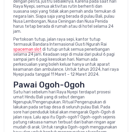
dengan pesta, justru sebaliknya. Karena pada saat hari
Raya Nyepi, semua aktivitas rutin berhenti dan
suasana sepi yang tidak akan pernah anda temukan di
negara lain. Siapa saja yang berada di pulau Bali, pulau
Nusa Lembongan, Nusa Ceningan dan Nusa Penida
harus tetap berada di rumah atau di hotel selama 24
jam.
Pertokoan tutup, jalan raya sepi, kantor tutup
termasuk Bandara Internasional Gusti Ngurah Rai
spaceman slot
di tutup untuk semua penerbangan
selama 24 jam. Keadaan sepi di mulai dari pukul 6 pagi
sampai jam 6 pagi keesokan hari. Namun ada
perkecualian yang boleh keluar hanya untuk aparat
keamanan dan ambulance. Untuk tahun 2024, hari raya
Nyepi pada tanggal 11 Maret – 12 Maret 2024.
Pawai Ogoh-Ogoh
Satu hari sebelum hari Raya Nyepi terdapat prosesi
umat Hindu Bali yang di sebut dengan
Ngerupuk/Pengerupukan. Ritual Pengerupukan di
lakukan pada setiap desa di seluruh pulau Bali. Pada
sore hari penduduk lokal akan mengarak Ogoh-Ogoh di
jalan raya. Lalu apa itu Ogoh-ogoh? Ogoh-ogoh sejenis
patung raksasa namun terbuat dari bahan ringan agar
mudah di arak. Untuk rangka Ogoh-ogoh menggunakan