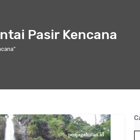
antai Pasir Kencana
ncana"
C