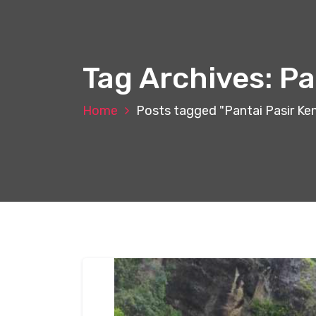
t
e
n
t
Tag Archives: P
Home
Posts tagged "Pantai Pasir Ke