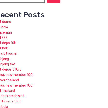
ecent Posts
ot demo
i bola
aceman
ot777
ot depo 10k
t hoki
k slot resmi
hjong
hjong slot
ot deposit 10rb
nus new member 100
rver thailand
nus new member 100
t thailand
 bass crash slot
ld Bounty Slot
i bola