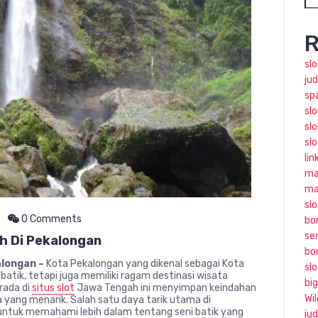
R
sl
jud
sp
sl
sl
slo
lin
ma
ma
sl
0 Comments
bo
se
ah Di Pekalongan
bo
alongan –
Kota Pekalongan yang dikenal sebagai Kota
slo
batik, tetapi juga memiliki ragam destinasi wisata
big
rada di
situs slot
Jawa Tengah ini menyimpan keindahan
Wi
 yang menarik. Salah satu daya tarik utama di
ntuk memahami lebih dalam tentang seni batik yang
jud