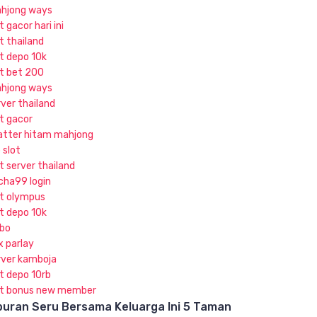
hjong ways
t gacor hari ini
t thailand
ot depo 10k
ot bet 200
hjong ways
rver thailand
ot gacor
atter hitam mahjong
 slot
t server thailand
cha99 login
ot olympus
ot depo 10k
cbo
x parlay
rver kamboja
ot depo 10rb
ot bonus new member
buran Seru Bersama Keluarga Ini 5 Taman