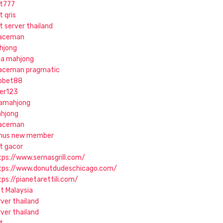
ot777
t qris
t server thailand
aceman
hjong
ja mahjong
aceman pragmatic
obet88
ker123
jamahjong
hjong
aceman
nus new member
ot gacor
tps://www.sernasgrill.com/
tps://www.donutdudeschicago.com/
tps://pianetarettili.com/
ot Malaysia
rver thailand
rver thailand