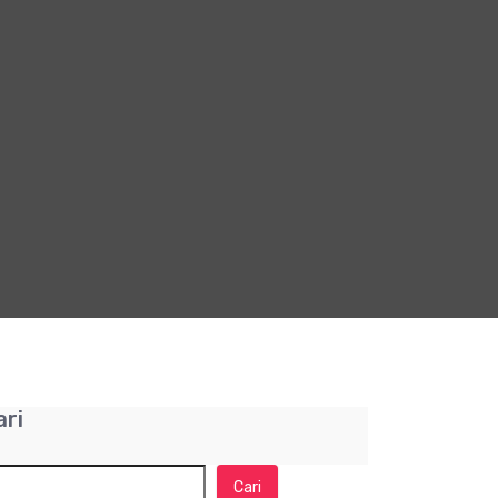
ari
Cari