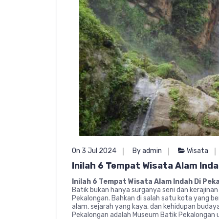
On 3 Jul 2024
By admin
Wisata
Inilah 6 Tempat Wisata Alam Ind
Inilah 6 Tempat Wisata Alam Indah Di Pek
Batik bukan hanya surganya seni dan kerajinan 
Pekalongan. Bahkan di salah satu kota yang be
alam, sejarah yang kaya, dan kehidupan budaya
Pekalongan adalah Museum Batik Pekalongan u